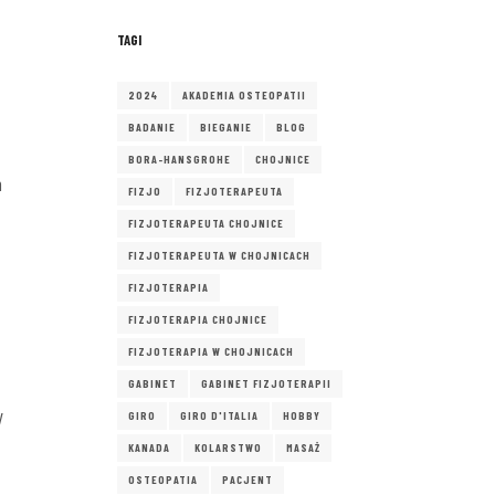
TAGI
2024
AKADEMIA OSTEOPATII
BADANIE
BIEGANIE
BLOG
BORA-HANSGROHE
CHOJNICE
m
FIZJO
FIZJOTERAPEUTA
FIZJOTERAPEUTA CHOJNICE
FIZJOTERAPEUTA W CHOJNICACH
FIZJOTERAPIA
FIZJOTERAPIA CHOJNICE
FIZJOTERAPIA W CHOJNICACH
GABINET
GABINET FIZJOTERAPII
y
GIRO
GIRO D'ITALIA
HOBBY
KANADA
KOLARSTWO
MASAŻ
OSTEOPATIA
PACJENT