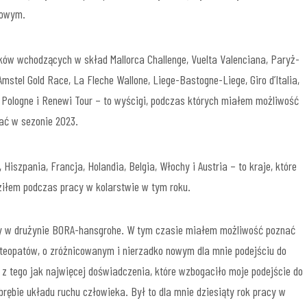
towym.
ków wchodzących w skład Mallorca Challenge, Vuelta Valenciana, Paryż-
Amstel Gold Race, La Fleche Wallone, Liege-Bastogne-Liege, Giro d’Italia,
 Pologne i Renewi Tour – to wyścigi, podczas których miałem możliwość
ać w sezonie 2023.
 Hiszpania, Francja, Holandia, Belgia, Włochy i Austria – to kraje, które
iłem podczas pracy w kolarstwie w tym roku.
cy w drużynie BORA-hansgrohe. W tym czasie miałem możliwość poznać
steopatów, o zróżnicowanym i nierzadko nowym dla mnie podejściu do
 z tego jak najwięcej doświadczenia, które wzbogaciło moje podejście do
rębie układu ruchu człowieka. Był to dla mnie dziesiąty rok pracy w