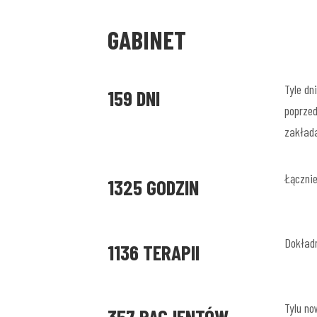
GABINET
Tyle dn
159 DNI
poprzed
zakłada
Łącznie
1325 GODZIN
Dokładn
1136 TERAPII
Tylu no
357 PACJENTÓW