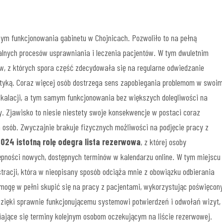
ym funkcjonowania gabinetu w Chojnicach. Pozwoliło to na pełną
alnych procesów usprawniania i leczenia pacjentów. W tym dwuletnim
w, z których spora część zdecydowała się na regularne odwiedzanie
laktyką. Coraz więcej osób dostrzega sens zapobiegania problemom w swoi
eskalacji, a tym samym funkcjonowania bez większych dolegliwości na
zy. Zjawisko to niesie niestety swoje konsekwencje w postaci coraz
 osób. Zwyczajnie brakuje fizycznych możliwości na podjęcie pracy z
2024 istotną rolę odegra lista rezerwowa
, z której osoby
ępności nowych, dostępnych terminów w kalendarzu online. W tym miejscu
stracji, która w nieopisany sposób odciąża mnie z obowiązku odbierania
 mogę w pełni skupić się na pracy z pacjentami, wykorzystując poświęcon
zięki sprawnie funkcjonującemu systemowi potwierdzeń i odwołań wizyt,
ające się terminy kolejnym osobom oczekującym na liście rezerwowej.