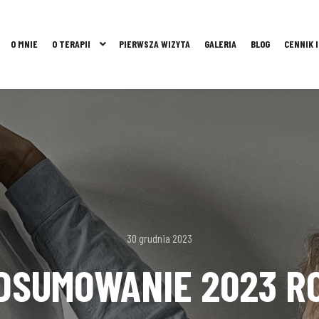
O MNIE
O TERAPII
PIERWSZA WIZYTA
GALERIA
BLOG
CENNIK 
30 grudnia 2023
DSUMOWANIE 2023 R