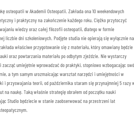
ukę osteopatii w Akademii Osteopatii. Zakłada ona 10 weekendowych
tyczny i praktyczny na zakończenie każdego roku. Ciężko przytoczyć
ajaniu wiedzy oraz całej filozofii osteopatii, dlatego w formie
j liczbie dni szkoleniowych. Podjęte studia nie opierają się wyłącznie na
akłada właściwe przygotowanie się z materiału, który omawiany będzie
nauki oraz powtarzania materiału po odbytym zjeździe. Nie wystarczy
ć i zacząć umiejętnie wprowadzać do praktyki, stopniowo wzbogacając swó
zmie, a tym samym urozmaicając warsztat narzędzi i umiejętności w
 i przyswajania teorii, od października staram się przynajmniej 5 razy 
t na naukę. Taką właśnie strategię obrałem od początku nauki
ając Studio będziecie w stanie zaobserwować na przestrzeni lat
osteopatycznym.