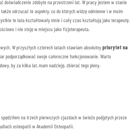
ć doświadczenie zdobyte na przestrzeni lat. W pracy jestem w stanie
 także odrzucać te aspekty, co do których widzę odmienne i w moim
ystkie te lata kształtowały mnie i cały czas kształtują jako terapeutę.
ściowo i nie stoję w miejscu jako fizjoterapeuta.
owych. W przyszłych czterech latach stawiam absolutny
priorytet na
r podporządkować swoje całoroczne funkcjonowanie. Warto
wy, by za kilka lat, mam nadzieję, zbierać tego plony.
i spędziłem na trzech pierwszych zjazdach w świeżo podjętych przeze
udiach osteopatii w Akademii Osteopatii.