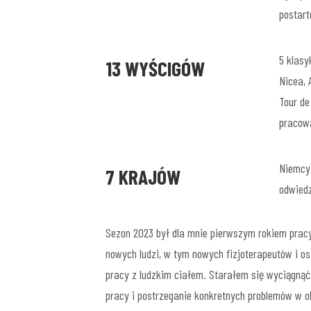
postar
5 klasy
13 WYŚCIGÓW
Nicea, 
Tour de
pracow
Niemcy,
7 KRAJÓW
odwiedz
Sezon 2023 był dla mnie pierwszym rokiem pra
nowych ludzi, w tym nowych fizjoterapeutów i o
pracy z ludzkim ciałem. Starałem się wyciągnąć
pracy i postrzeganie konkretnych problemów w ob