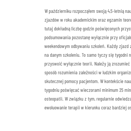
W październiku rozpocząłem swoją 4,5-letnią na
zjazdów w roku akademickim oraz egzamin teore
tutaj dokładną liczbę godzin poświęconych przysw
podsumowania pozostanę wyłącznie przy oficjalne
weekendowym odbywaniu szkoleń. Każdy zjazd z
na danym szkoleniu. To samo tyczy się tygodni 
przyswoić wyłącznie teorii. Należy ją zrozumie
sposób rozumienia zależności w ludzkim organi
skutecznej pomocy pacjentom. W kontekście nauki
tygodniu poświęcać wieczorami minimum 25 minu
osteopatii. W związku z tym, regularnie odwiedz
ewoluowanie terapii w kierunku coraz bardziej 