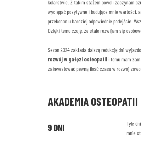
kolarstwie. Z takim stażem powoli zaczynam czu
wyciągać pozytywne i budujące mnie wartości, a
przekonaniu bardziej odpowiednie podejście. Wsz
Dzięki temu czuję, że stale rozwijam się osobowo
Sezon 2024 zakłada dalszą redukcję dni wyjazd
rozwój w gałęzi osteopatii
i temu mam zamia
zainwestować pewną ilość czasu w rozwój zawodo
AKADEMIA OSTEOPATII
Tyle dn
9 DNI
mnie st