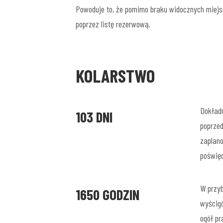
Powoduje to, że pomimo braku widocznych miejsc
poprzez listę rezerwową.
KOLARSTWO
Dokładn
103 DNI
poprzed
zaplano
poświęc
W przyb
1650 GODZIN
wyścigó
ogół p