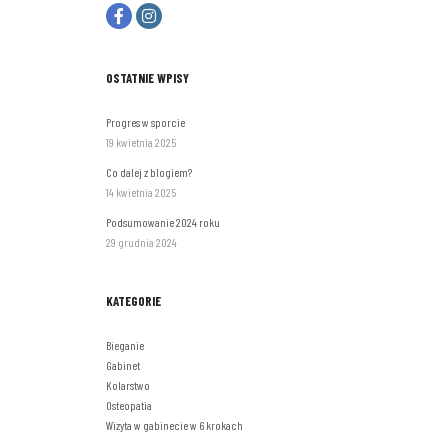
OSTATNIE WPISY
Progres w sporcie
19 kwietnia 2025
Co dalej z blogiem?
14 kwietnia 2025
Podsumowanie 2024 roku
29 grudnia 2024
KATEGORIE
Bieganie
Gabinet
Kolarstwo
Osteopatia
Wizyta w gabinecie w 6 krokach