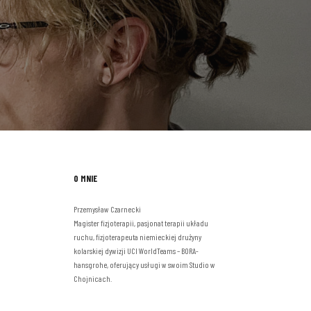
O MNIE
Przemysław Czarnecki
Magister fizjoterapii, pasjonat terapii układu
ruchu, fizjoterapeuta niemieckiej drużyny
kolarskiej dywizji UCI WorldTeams – BORA-
hansgrohe, oferujący usługi w swoim Studio w
Chojnicach.