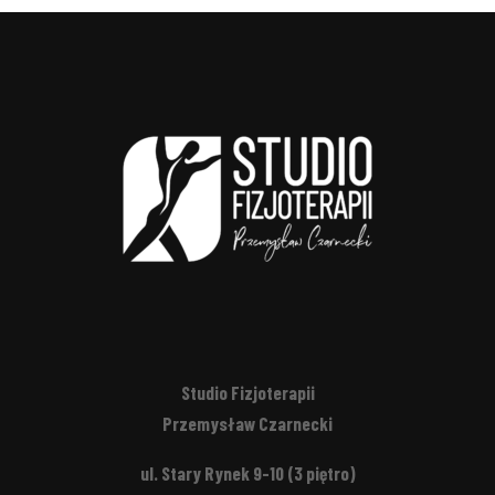
Studio Fizjoterapii
Przemysław Czarnecki
ul. Stary Rynek 9-10 (3 piętro)