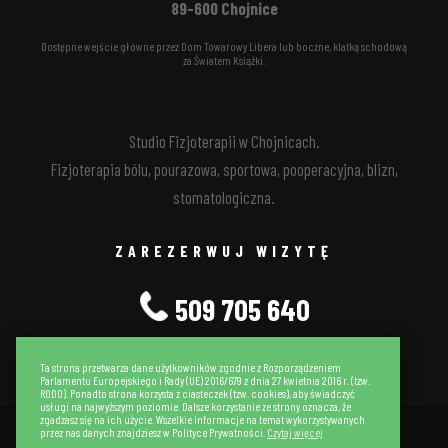
89-600 Chojnice
Dostępne wejście główne przez Dom Towarowy Libera lub boczne, klatką schodową
za Światem Książki.
Studio Fizjoterapii w Chojnicach.
Fizjoterapia bólu, pourazowa, sportowa, pooperacyjna, blizn,
stomatologiczna.
ZAREZERWUJ WIZYTĘ
509 705 640
Ta strona przetwarza dane użytkowników zgodnie z Rozporządzeniem
Parlamentu Europejskiego i Rady (UE) 2016/679 z dnia 27 kwietnia 2016 r. (tzw.
RODO). Ponadto strona korzysta z ciasteczek (tzw. cookies), aby świadczyć
usługi na najwyższym poziomie. Dalsze korzystanie ze strony oznacza, że
zgadzasz się na ich użycie. Wszelkie informacje na temat wykorzystywanych
przez nas danych znajdziesz w Polityce Prywatności.
Czytaj więcej