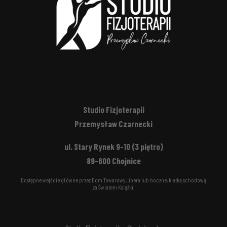
Studio Fizjoterapii
Przemysław Czarnecki
ul. Stary Rynek 9-10 (3 piętro)
89-600 Chojnice
Dostępne wejście główne przez Dom Towarowy Libera lub boczne, klatką schodową
za Światem Książki.