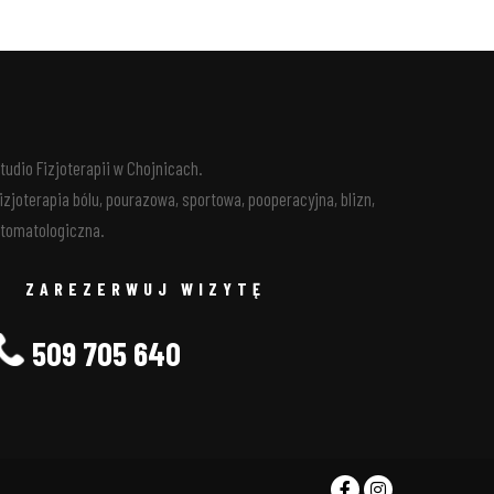
tudio Fizjoterapii w Chojnicach.
izjoterapia bólu, pourazowa, sportowa, pooperacyjna, blizn,
tomatologiczna.
ZAREZERWUJ WIZYTĘ
509 705 640