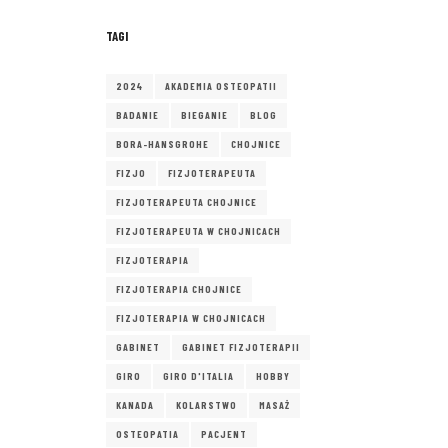
TAGI
2024
AKADEMIA OSTEOPATII
BADANIE
BIEGANIE
BLOG
BORA-HANSGROHE
CHOJNICE
FIZJO
FIZJOTERAPEUTA
FIZJOTERAPEUTA CHOJNICE
FIZJOTERAPEUTA W CHOJNICACH
FIZJOTERAPIA
FIZJOTERAPIA CHOJNICE
FIZJOTERAPIA W CHOJNICACH
GABINET
GABINET FIZJOTERAPII
GIRO
GIRO D'ITALIA
HOBBY
KANADA
KOLARSTWO
MASAŻ
OSTEOPATIA
PACJENT