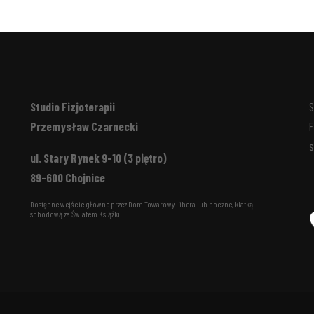
Studio Fizjoterapii
S
Przemysław Czarnecki
F
s
ul. Stary Rynek 9-10 (3 piętro)
89-600 Chojnice
Dostępne wejście główne przez Dom Towarowy Libera lub boczne, klatką
schodową za Światem Książki.