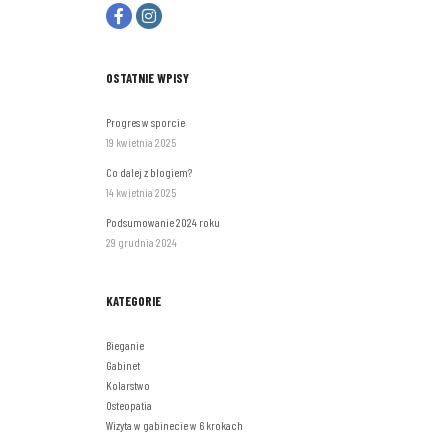
OSTATNIE WPISY
Progres w sporcie
19 kwietnia 2025
Co dalej z blogiem?
14 kwietnia 2025
Podsumowanie 2024 roku
29 grudnia 2024
KATEGORIE
Bieganie
Gabinet
Kolarstwo
Osteopatia
Wizyta w gabinecie w 6 krokach