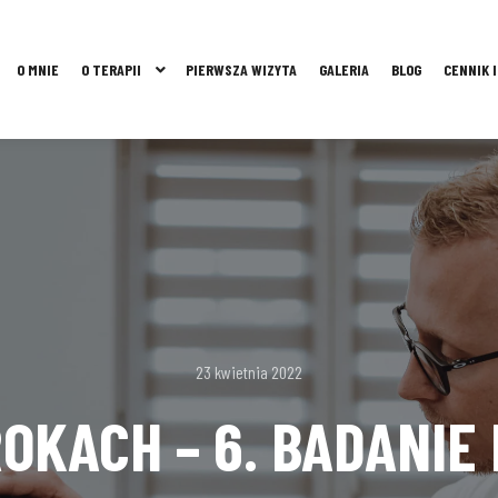
O MNIE
O TERAPII
PIERWSZA WIZYTA
GALERIA
BLOG
CENNIK 
23 kwietnia 2022
ROKACH – 6. BADANI