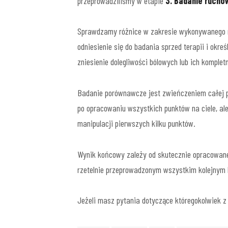
przeprowadziliśmy w etapie
3. Badanie rucho
Sprawdzamy różnice w zakresie wykonywanego ru
odniesienie się do badania sprzed terapii i okr
zniesienie dolegliwości bólowych lub ich kompl
Badanie porównawcze jest zwieńczeniem całej p
po opracowaniu wszystkich punktów na ciele, ale
manipulacji pierwszych kilku punktów.
Wynik końcowy zależy od skutecznie opracowanej 
rzetelnie przeprowadzonym wszystkim kolejnym kr
Jeżeli masz pytania dotyczące któregokolwiek z