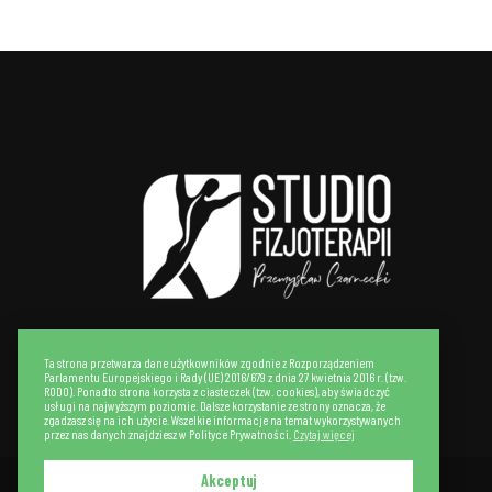
Ta strona przetwarza dane użytkowników zgodnie z Rozporządzeniem
Parlamentu Europejskiego i Rady (UE) 2016/679 z dnia 27 kwietnia 2016 r. (tzw.
RODO). Ponadto strona korzysta z ciasteczek (tzw. cookies), aby świadczyć
usługi na najwyższym poziomie. Dalsze korzystanie ze strony oznacza, że
zgadzasz się na ich użycie. Wszelkie informacje na temat wykorzystywanych
przez nas danych znajdziesz w Polityce Prywatności.
Czytaj więcej
Akceptuj
Realizacja