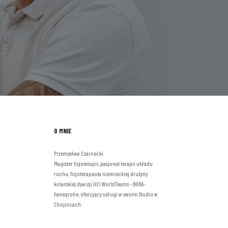
O MNIE
Przemysław Czarnecki
Magister fizjoterapii, pasjonat terapii układu
ruchu, fizjoterapeuta niemieckiej drużyny
kolarskiej dywizji UCI WorldTeams – BORA-
hansgrohe, oferujący usługi w swoim Studio w
Chojnicach.