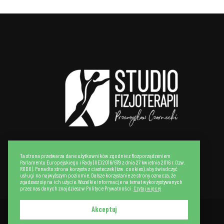
Ta strona przetwarza dane użytkowników zgodnie z Rozporządzeniem
Parlamentu Europejskiego i Rady (UE) 2016/679 z dnia 27 kwietnia 2016 r. (tzw.
RODO). Ponadto strona korzysta z ciasteczek (tzw. cookies), aby świadczyć
usługi na najwyższym poziomie. Dalsze korzystanie ze strony oznacza, że
zgadzasz się na ich użycie. Wszelkie informacje na temat wykorzystywanych
przez nas danych znajdziesz w Polityce Prywatności.
Czytaj więcej
Akceptuj
Realizacja