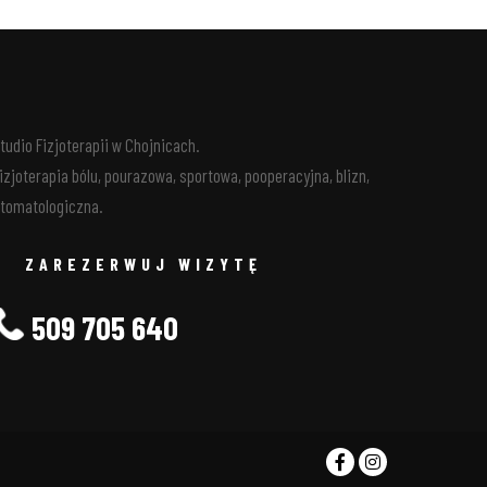
tudio Fizjoterapii w Chojnicach.
izjoterapia bólu, pourazowa, sportowa, pooperacyjna, blizn,
tomatologiczna.
ZAREZERWUJ WIZYTĘ
509 705 640