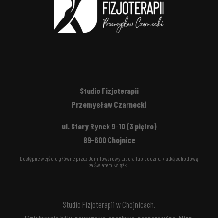
Studio Fizjoterapii
Przemysław Czarnecki
ul. Stary Rynek 9-10 (3 piętro)
89-600 Chojnice
Dostępne wejście główne przez Dom Towarowy Libera lub boczne, klatką schodową
za Światem Książki.
Studio Fizjoterapii w Chojnicach.