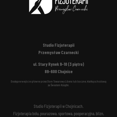
Studio Fizjoterapii
Przemysław Czarnecki
ul. Stary Rynek 9-10 (3 piętro)
89-600 Chojnice
Dostępne wejście główne przez Dom Towarowy Libera lub boczne, klatką schodową
za Światem Książki.
Studio Fizjoterapii w Chojnicach.
Fizjoterapia bólu, pourazowa, sportowa, pooperacyjna, blizn,