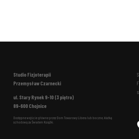
Studio Fizjoterapii
S
Przemysław Czarnecki
F
s
ul. Stary Rynek 9-10 (3 piętro)
89-600 Chojnice
Dostępne wejście główne przez Dom Towarowy Libera lub boczne, klatką
schodową za Światem Książki.