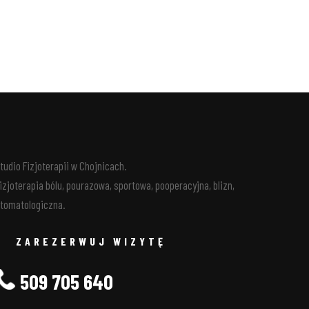
tudio Fizjoterapii w Chojnicach.
izjoterapia bólu, pourazowa, sportowa, pooperacyjna, blizn,
tomatologiczna.
ZAREZERWUJ WIZYTĘ
509 705 640