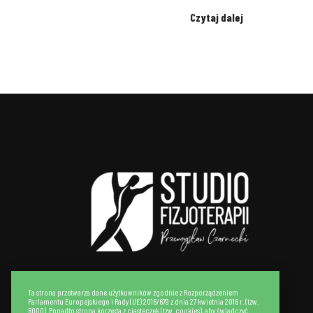
Czytaj dalej
Ta strona przetwarza dane użytkowników zgodnie z Rozporządzeniem
Parlamentu Europejskiego i Rady (UE) 2016/679 z dnia 27 kwietnia 2016 r. (tzw.
RODO). Ponadto strona korzysta z ciasteczek (tzw. cookies), aby świadczyć