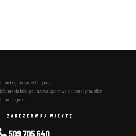
tudio Fizjoterapii w Chojnicach.
izjoterapia bólu, pourazowa, sportowa, pooperacyjna, blizn,
tomatologiczna.
ZAREZERWUJ WIZYTĘ
509 705 640