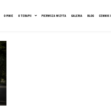
O MNIE
O TERAPII
PIERWSZA WIZYTA
GALERIA
BLOG
CENNIK 