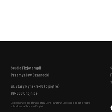
Studio Fizjoterapii
S
Przemysław Czarnecki
F
s
ul. Stary Rynek 9-10 (3 piętro)
89-600 Chojnice
Dostępne wejście główne przez Dom Towarowy Libera lub boczne, klatką
schodową za Światem Książki.