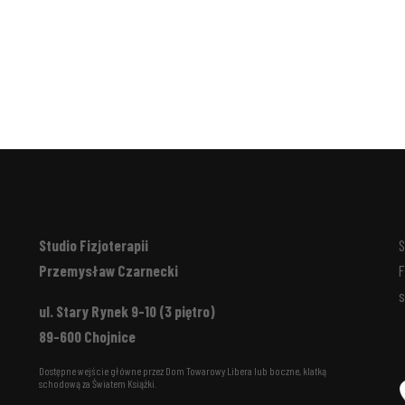
Studio Fizjoterapii
S
Przemysław Czarnecki
F
s
ul. Stary Rynek 9-10 (3 piętro)
89-600 Chojnice
Dostępne wejście główne przez Dom Towarowy Libera lub boczne, klatką
schodową za Światem Książki.