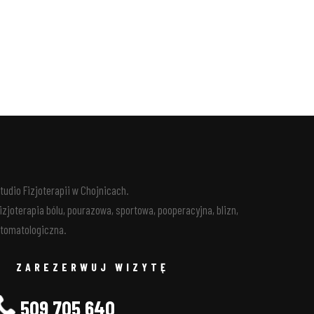
tudio Fizjoterapii w Chojnicach.
izjoterapia bólu, pourazowa, sportowa, pooperacyjna, blizn,
tomatologiczna.
ZAREZERWUJ WIZYTĘ
509 705 640