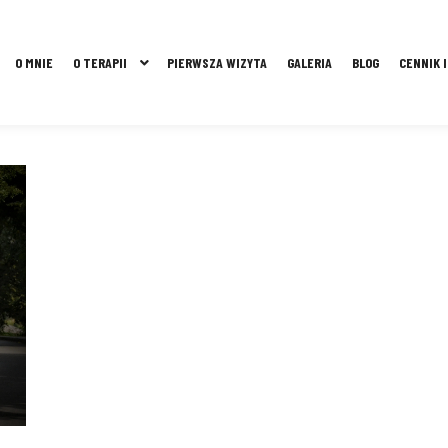
O MNIE
O TERAPII
PIERWSZA WIZYTA
GALERIA
BLOG
CENNIK 