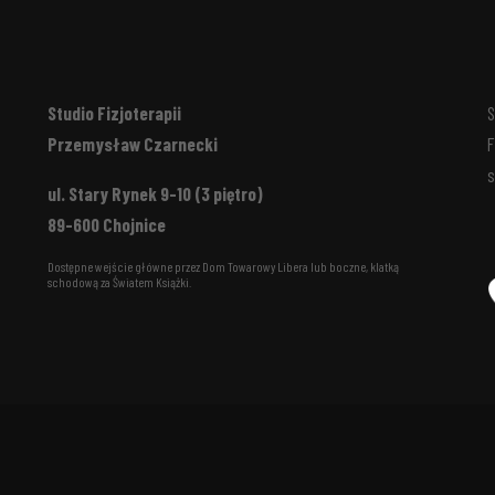
Studio Fizjoterapii
S
Przemysław Czarnecki
F
s
ul. Stary Rynek 9-10 (3 piętro)
89-600 Chojnice
Dostępne wejście główne przez Dom Towarowy Libera lub boczne, klatką
schodową za Światem Książki.