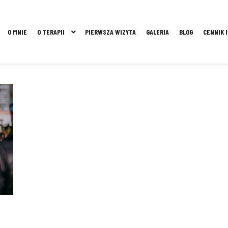
O MNIE
O TERAPII
PIERWSZA WIZYTA
GALERIA
BLOG
CENNIK 