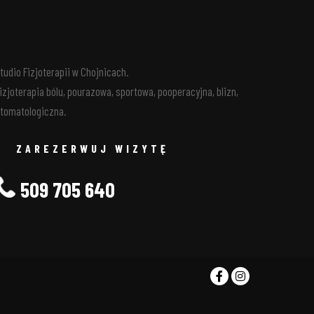
tudio Fizjoterapii w Chojnicach.
izjoterapia bólu, pourazowa, sportowa, pooperacyjna, blizn,
tomatologiczna.
ZAREZERWUJ WIZYTĘ
509 705 640