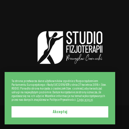
Ta strona przetwarza dane użytkowników zgodnie z Rozporządzeniem
Parlamentu Europejskiego i Rady (UE) 2016/679 z dnia 27 kwietnia 2016 r. (tzw.
RODO). Ponadto strona korzysta z ciasteczek (tzw. cookies), aby świadczyć
usługi na najwyższym poziomie. Dalsze korzystanie ze strony oznacza, że
zgadzasz się na ich użycie. Wszelkie informacje na temat wykorzystywanych
przez nas danych znajdziesz w Polityce Prywatności.
Czytaj więcej
Akceptuj
Realizacja