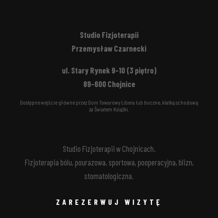
Studio Fizjoterapii
Przemysław Czarnecki
ul. Stary Rynek 9-10 (3 piętro)
89-600 Chojnice
Dostępne wejście główne przez Dom Towarowy Libera lub boczne, klatką schodową
za Światem Książki.
Studio Fizjoterapii w Chojnicach.
Fizjoterapia bólu, pourazowa, sportowa, pooperacyjna, blizn,
stomatologiczna.
ZAREZERWUJ WIZYTĘ