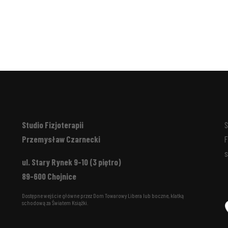
Studio Fizjoterapii
S
Przemysław Czarnecki
F
s
ul. Stary Rynek 9-10 (3 piętro)
89-600 Chojnice
Dostępne wejście główne przez Dom Towarowy Libera lub boczne, klatką
schodową za Światem Książki.