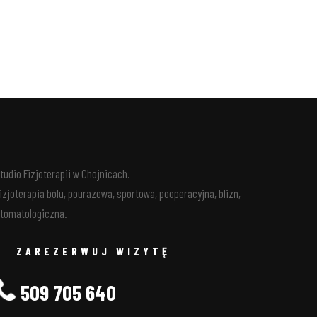
tudio Fizjoterapii w Chojnicach.
izjoterapia bólu, pourazowa, sportowa, pooperacyjna, blizn,
tomatologiczna.
ZAREZERWUJ WIZYTĘ
509 705 640