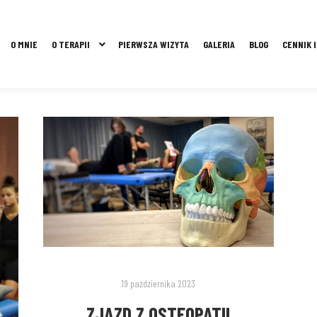
O MNIE
O TERAPII
PIERWSZA WIZYTA
GALERIA
BLOG
CENNIK 
19 października 2023
ZJAZD Z OSTEOPATII