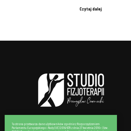
Czytaj dalej
Ta strona przetwarza dane użytkowników zgodnie z Rozporządzeniem
Parlamentu Europejskiego i Rady (UE) 2016/679 z dnia 27 kwietnia 2016 r. (tzw.